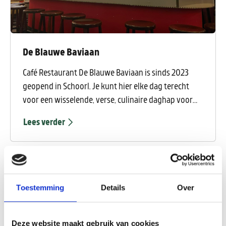
De Blauwe Baviaan
Café Restaurant De Blauwe Baviaan is sinds 2023
geopend in Schoorl. Je kunt hier elke dag terecht
voor een wisselende, verse, culinaire daghap voor
een mooie prijs. Kom gezellig langs.
Lees verder
Bekijk wat er nog
meer te doen is
Toestemming
Details
Over
Deze website maakt gebruik van cookies