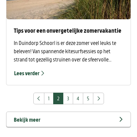
Tips voor een onvergetelijke zomervakantie
In Duindorp Schoorl is er deze zomer veel leuks te
beleven! Van spannende kitesurfsessies op het
strand tot gezellig struinen over de sfeervolle
zomermarkten, er is voor ieder wat wils. Mis deze
Lees verder
kans niet om met de kids een onvergetelijke zomer
vol plezier en ontdekkingen te beleven in Duindorp
Schoorl.
1
2
3
4
5
Bekijk meer