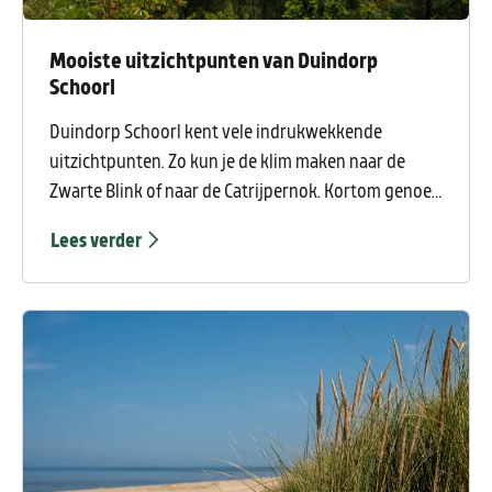
Mooiste uitzichtpunten van Duindorp
Schoorl
Duindorp Schoorl kent vele indrukwekkende
uitzichtpunten. Zo kun je de klim maken naar de
Zwarte Blink of naar de Catrijpernok. Kortom genoeg
wandelplezier in Schoorl. Hieronder hebben wij een
Lees verder
aantal tips voor jou uitgelicht om jouw wandeling in
Duindorp Schoorl onvergetelijk te maken!