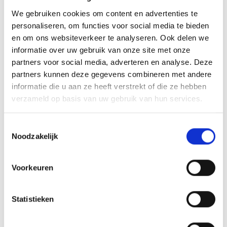
We gebruiken cookies om content en advertenties te
personaliseren, om functies voor social media te bieden
en om ons websiteverkeer te analyseren. Ook delen we
informatie over uw gebruik van onze site met onze
partners voor social media, adverteren en analyse. Deze
partners kunnen deze gegevens combineren met andere
Beachproof: Quicksilver
Beachproo
informatie die u aan ze heeft verstrekt of die ze hebben
Surfkamp
Ben jij tuss
verzameld op basis van uw gebruik van hun services.
Hou je van spektakel en veel
de ultieme 
fun en ben je tussen de 8 en 17
actie én o
Toestemmingsselectie
Noodzakelijk
jaar? Doe dan mee aan het
ben je aan h
leukste zomerkamp van
Beachfun 16
Lees verder
Lees verde
Noord-Holland! Het Quiksilver
een week la
Voorkeuren
Surfkamp is booming en vijf
het beste d
dagen lang ga jij surfen en lol
stranden te
Statistieken
maken op het strand van
het gezelsc
Bekijk meer
Camperduin. Je krijgt les van
leeftijdsge