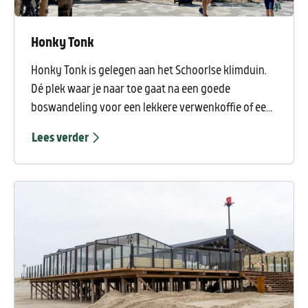
Honky Tonk
Honky Tonk is gelegen aan het Schoorlse klimduin.
Dé plek waar je naar toe gaat na een goede
boswandeling voor een lekkere verwenkoffie of een
heerlijke lunch. Met mooi weer, genieten op het
Lees verder
verwarmde terras met uitzicht op het klimduin waar
de kindertjes naar hartenlust kunnen spelen. En dan
hebben wij ook nog een meer dan 100 jaar oud
aperitiefcafé en een kunstzinnig restaurant waar
onze keukenbrigade uitsluitend met verse
producten werkt.