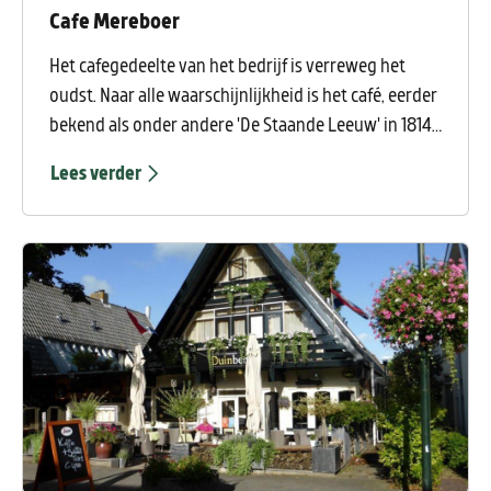
Cafe Mereboer
Het cafegedeelte van het bedrijf is verreweg het
oudst. Naar alle waarschijnlijkheid is het café, eerder
bekend als onder andere 'De Staande Leeuw' in 1814
als herberg gestart. In het café worden regelmatig
Lees verder
diverse activiteiten georganiseerd. Zo is er minimaal
één keer per maand live muziek, vaak op
zaterdagavond en soms op zondagmiddag. In de
zomer is er wekelijks live muziek op de maandagen,
tijdens en na afloop van de avondbraderie rondom
het Witte Kerkje.