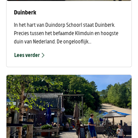
Duinberk
In het hart van Duindorp Schoorl staat Duinberk.
Precies tussen het befaamde Klimduin en hoogste
duin van Nederland. De ongelooflijk
indrukwekkende Schoorlse duinen liggen direct
Lees verder
achter de straat en aan de andere kant van dit
duingebied ligt het rustigste strand van Nederland.
Duinberk is simpelweg dé beste uitvalsbasis.