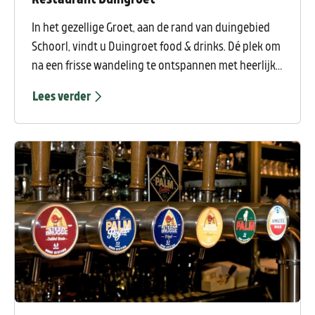
In het gezellige Groet, aan de rand van duingebied
Schoorl, vindt u Duingroet food & drinks. Dé plek om
na een frisse wandeling te ontspannen met heerlijke
gerechten tijdens de lunch of het diner: salades,
Lees verder
biefstuk, visgerechten, luxe broodjes,
pannenkoeken, eiergerechten en meer. Ook voor de
allerkleinsten is er keuze genoeg. Geniet in een
rustieke sfeer!