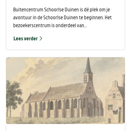
Buitencentrum Schoorlse Duinen is dé plek om je
avontuur in de Schoorlse Duinen te beginnen. Het
bezoekerscentrum is onderdeel van
Staatsbosbeheer en ligt aan de rand van het
Lees verder
duingebied, vlakbij het centrum van Schoorl. Hier
start je wandel- of fietstocht door het
indrukwekkende duingebied, krijg je tips op maat én
kun je alles vinden voor een geslaagde dag buiten.
Kies een route die bij je past, haal een kaartje of sluit
aan bij een excursie. Ook voor kinderen zijn er volop
leuke activiteiten te beleven.