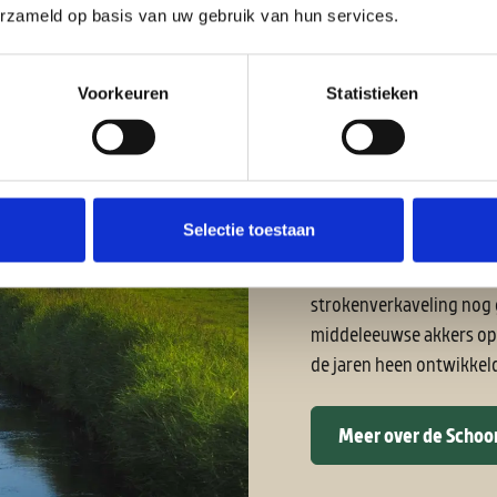
erzameld op basis van uw gebruik van hun services.
Voorkeuren
Statistieken
Schoorlse pol
km
Selectie toestaan
Wandel langs het dorp Sc
strokenverkaveling nog 
middeleeuwse akkers op 
de jaren heen ontwikkel
Meer over de Schoor