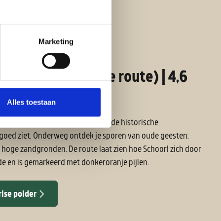
Marketing
der (donkeroranje route) | 4,6
Alles toestaan
hoorl en door de polder, waar je de historische
goed ziet. Onderweg ontdek je sporen van oude geesten:
hoge zandgronden. De route laat zien hoe Schoorl zich door
de en is gemarkeerd met donkeroranje pijlen.
lse polder