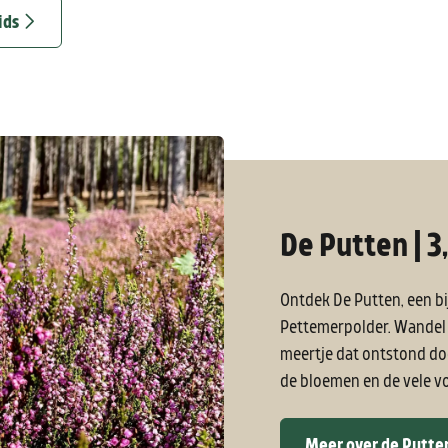
ids
De Putten | 3
Ontdek De Putten, een b
Pettemerpolder. Wandel 
meertje dat ontstond doo
de bloemen en de vele vog
Meer over de Putte