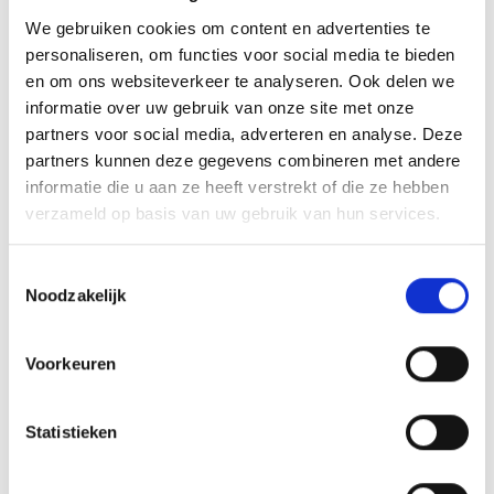
We gebruiken cookies om content en advertenties te
personaliseren, om functies voor social media te bieden
en om ons websiteverkeer te analyseren. Ook delen we
informatie over uw gebruik van onze site met onze
partners voor social media, adverteren en analyse. Deze
partners kunnen deze gegevens combineren met andere
informatie die u aan ze heeft verstrekt of die ze hebben
verzameld op basis van uw gebruik van hun services.
Toestemmingsselectie
Noodzakelijk
Voorkeuren
Rollend het strand op
Statistieken
Om het strand toegankelijk te maken voor iedereen