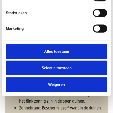
Statistieken
Marketing
Praktische tips voor je
heidewandeling
Een goede voorbereiding zorgt ervoor dat je
Alles toestaan
optimaal kunt genieten van de Schoorlse Duinen.
Selectie toestaan
Dit neem je mee
Camera of telefoon: De paarse heidevelden en
Weigeren
weidse uitzichten zijn perfect voor mooie foto's.
Voldoende water: Op warme nazomerdagen kan
het flink zonnig zijn in de open duinen.
Zonnebrand: Bescherm jezelf, want in de duinen