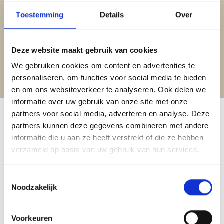
vanuit Hargen aan Zee kun je dit bijzondere stukje natuur
Toestemming
Details
Over
ontdekken.
Deze website maakt gebruik van cookies
Wandel naar De Kerf
We gebruiken cookies om content en advertenties te
personaliseren, om functies voor social media te bieden
en om ons websiteverkeer te analyseren. Ook delen we
informatie over uw gebruik van onze site met onze
partners voor social media, adverteren en analyse. Deze
partners kunnen deze gegevens combineren met andere
informatie die u aan ze heeft verstrekt of die ze hebben
verzameld op basis van uw gebruik van hun services.
Toestemmingsselectie
Noodzakelijk
Voorkeuren