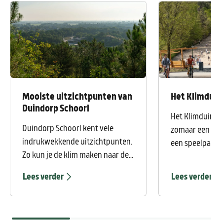
Mooiste uitzichtpunten van
Het Klimdui
Duindorp Schoorl
Het Klimduin in
Duindorp Schoorl kent vele
zomaar een zan
indrukwekkende uitzichtpunten.
een speelparad
Zo kun je de klim maken naar de
uitdaging en e
Zwarte Blink of naar de
herinnering in 
Lees verder
Lees verder
Catrijpernok. Kortom genoeg
indrukwekkend
wandelplezier in Schoorl.
meter daagt di
Hieronder hebben wij een aantal
uit om de klim 
tips voor jou uitgelicht om jouw