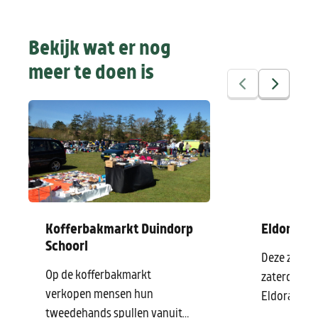
maken, waarna 
wandeling in Duindorp Schoorl
vaart weer na
onvergetelijk te maken!
rennen of rolle
Bekijk wat er nog
meer te doen is
Kofferbakmarkt Duindorp
Eldorado
Schoorl
Deze zomer 
Op de kofferbakmarkt
zaterdagav
verkopen mensen hun
Eldorado Z
tweedehands spullen vanuit
Groet. Van 4