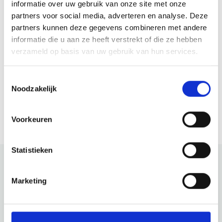
informatie over uw gebruik van onze site met onze
Regelmatig organiseert
Trek door de
partners voor social media, adverteren en analyse. Deze
Buitencentrum Schoorlse
van de Schoo
partners kunnen deze gegevens combineren met andere
Duinen Buitendagen voor
ervaar hoe w
informatie die u aan ze heeft verstrekt of die ze hebben
kinderen en hun (groot)ouders.
het landsch
verzameld op basis van uw gebruik van hun services.
Lees verder
Lees verder
Samen ontdekken, beleven en
veranderen.
maken: een fijne dag vol natuur,
wandeling va
Toestemmingsselectie
creativiteit en avontuur.
voert over g
Noodzakelijk
onverhard te
Bekijk meer
Voorkeuren
Statistieken
Marketing
Bekijk ook eens
Ontdek de rest van de regio! Bekijk de andere websites om
te zien wat deze prachtige omgeving nog meer te bieden