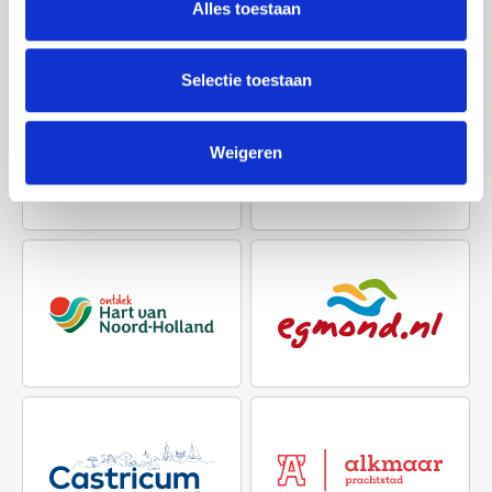
Alles toestaan
heeft.
Selectie toestaan
Weigeren