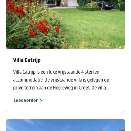
Villa Catrijp
Villa Catrijp is een luxe vrijstaande 4 sterren
accommodatie. De vrijstaande villa is gelegen op
prive terrein aan de Heereweg in Groet. De villa
beschikt over een zeer prettige woonkeuken met vrij
Lees verder
uitzicht over het terras. Zeer royale tuin en
uitgestrekte landerijen van Catrijp & Schoorl. Achter
de villa bevindt zich een riant terras met een grote
tuin waar kinderen naar hartenlust in kunnen