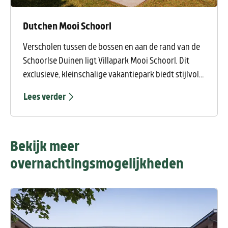
Dutchen Mooi Schoorl
Verscholen tussen de bossen en aan de rand van de
Schoorlse Duinen ligt Villapark Mooi Schoorl. Dit
exclusieve, kleinschalige vakantiepark biedt stijlvolle
villa’s op een prachtige plek waar rust, privacy en
Lees verder
buitenleven samenkomen. Tegelijkertijd ligt het
levendige centrum van Schoorl op loopafstand, met
gezellige terrassen, restaurants, winkels en
Bekijk meer
natuurlijk het bekende Klimduin.
overnachtingsmogelijkheden