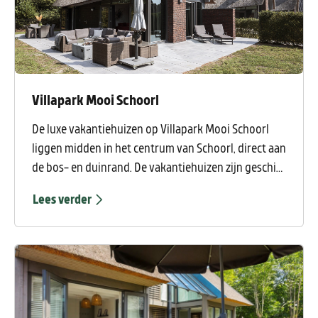
Villapark Mooi Schoorl
De luxe vakantiehuizen op Villapark Mooi Schoorl
liggen midden in het centrum van Schoorl, direct aan
de bos- en duinrand. De vakantiehuizen zijn geschikt
voor 4 tot 6 personen en zijn voorzien van een
Lees verder
openhaard en luxe keuken. Enkele vakantiehuizen
beschikken tevens over een barbecue en een buiten-
vuurplaats. U fietst binnen een half uur naar Schoorl
aan Zee.