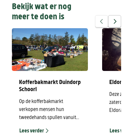
Bekijk wat er nog
meer te doen is
Kofferbakmarkt Duindorp
Eldorado
Schoorl
Deze zomer 
Op de kofferbakmarkt
zaterdagav
verkopen mensen hun
Eldorado Z
tweedehands spullen vanuit
Groet. Van 4
hun volgeladen auto's en
augustus s
Lees verder
Lees verde