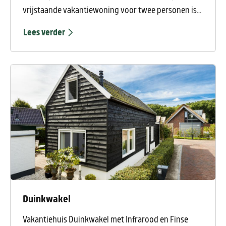
vrijstaande vakantiewoning voor twee personen is
de ideale plek om te genieten van rust, natuur en
Lees verder
ontspanning. Het chalet staat aan de voet van de
hoogste duinen van Nederland, met het centrum en
het strand op fietsafstand.
Duinkwakel
Vakantiehuis Duinkwakel met Infrarood en Finse