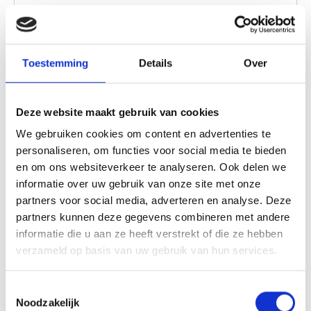
verwarmd en zijn o.a. voorzien van zonnepanelen en
laadpunten om de omgeving zo min mogelijk te
belasten. Trek je wandelschoenen aan of stap op de
Toestemming
Details
Over
fiets en ontdek de ongerepte natuur. Op slechts 15
minuten fietsafstand vind je het weidse strand van
Schoorl aan Zee, waar het nog écht rustig is.
Deze website maakt gebruik van cookies
We gebruiken cookies om content en advertenties te
personaliseren, om functies voor social media te bieden
en om ons websiteverkeer te analyseren. Ook delen we
informatie over uw gebruik van onze site met onze
partners voor social media, adverteren en analyse. Deze
De Boet
partners kunnen deze gegevens combineren met andere
informatie die u aan ze heeft verstrekt of die ze hebben
De Boet is een luxe vrijstaand vakantiehuis voor 2-4
verzameld op basis van uw gebruik van hun services.
personen. Een heerlijk plekje voor jezelf, gezellig,
knus en sfeervol. Niet in de drukte van een
Toestemmingsselectie
vakantiepark maar in een rustige, bosrijke omgeving
Noodzakelijk