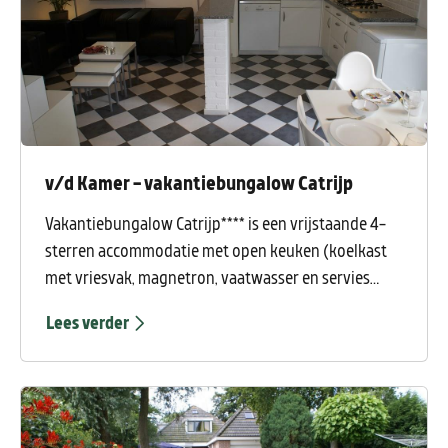
v/d Kamer - vakantiebungalow Catrijp
Vakantiebungalow Catrijp**** is een vrijstaande 4-
sterren accommodatie met open keuken (koelkast
met vriesvak, magnetron, vaatwasser en servies
voor 6), tv en hi-fi met dvd-speler, vloerverwarming,
Lees verder
twee slaapkamers (hoofdslaapkamer met twee
hotelbedden en een tweede slaapkamer met
tweepersoonsbed) en een luxe badkamer met ruime
douche, ligbad, wastafel en wasmachine.