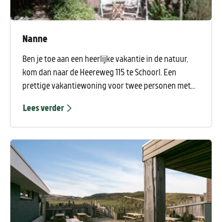
Nanne
Ben je toe aan een heerlijke vakantie in de natuur,
kom dan naar de Heereweg 115 te Schoorl. Een
prettige vakantiewoning voor twee personen met
uitzicht over de diepe tuin op de breedste en
Lees verder
hoogste duinen van Nederland. Binnen 15 minuten
staat u op één van de hoogste punten met prachtig
uitzicht. Naaldbossen, heidevelden, duinen met
zandverstuivingen worden doorkruist met fiets- en
wandelpaden. En dan natuurlijk de zee en het strand
waar het heerlijk toeven is. In de avonduren kan daar
vaak genoten worden van prachtige
zonsondergangen.