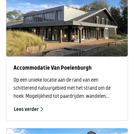
spelen. Let wel op met kleine kinderen want in de
tuin bevindt zich een vijver. U kunt Villa Catrijp****
ook huren in combinatie met vakantiebungalow
Catrijp voor 4 personen.
Accommodatie Van Poelenburgh
Op een unieke locatie aan de rand van een
schitterend natuurgebied met het strand om de
hoek. Mogelijkheid tot paardrijden, wandelen,
fietsen en/of mountainbiken of gewoon heerlijk
Lees verder
recreëren. De accommodatie is door de prachtige
ligging in een bosrijke omgeving zeer geschikt voor
een gevarieerde vakantie, die zich niet alleen