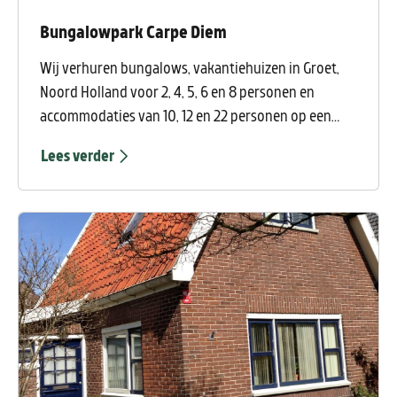
Bungalowpark Carpe Diem
Wij verhuren bungalows, vakantiehuizen in Groet,
Noord Holland voor 2, 4, 5, 6 en 8 personen en
accommodaties van 10, 12 en 22 personen op een
groen, ruim opgezet en rustig gesitueerd
Lees verder
bungalowpark in een karakteristieke en
rustgevende omgeving in Groet , een liefelijk en
sfeervol dorp bij Schoorl in Noord Holland op 200
meter van het prachtige natuurgebied de Schoorlse
Duinen en 2 kilometer van het strand van
Camperduin of Hargen aan Zee.