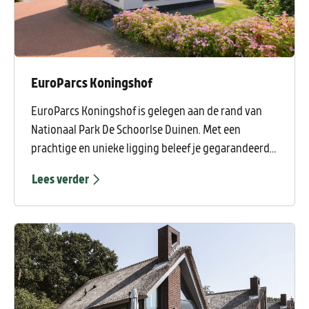
EuroParcs Koningshof
EuroParcs Koningshof is gelegen aan de rand van
Nationaal Park De Schoorlse Duinen. Met een
prachtige en unieke ligging beleef je gegarandeerd
een ontspannen vakantie. Het park heeft een
Lees verder
Oudhollandse uitstraling met lange groene lanen en
luxe vakantiewoningen. EuroParcs Koningshof is dé
perfecte uitvalsbasis als je houd van rust, natuur en
ontspanning.