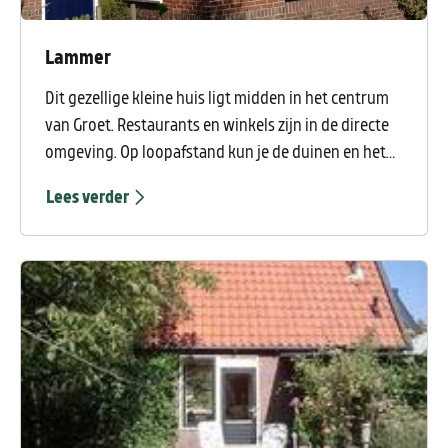
Lammer
Dit gezellige kleine huis ligt midden in het centrum
van Groet. Restaurants en winkels zijn in de directe
omgeving. Op loopafstand kun je de duinen en het
strand bereiken.Het huis heeft achter een leuk
Lees verder
beschermd terras waar je heerlijk kunt zitten. De
voorkant heeft een leuke tuin met uizicht op het
dorp en de duinen. De eigenaar is een hondenvriend,
dus honden zijn welkom.