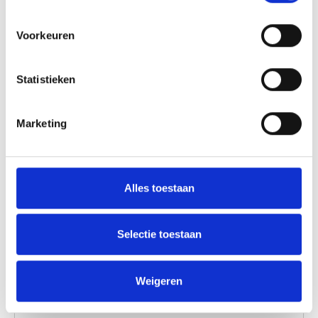
Lees verder
waar je vogels hoort fluiten. De Boet is met aandacht
ingericht om zowel zomers met openslaande deuren
Voorkeuren
als ‘s winters met de kachel aan heerlijk tot rust te
komen.
Statistieken
Marketing
Alles toestaan
Bungalow in Schoorl
Selectie toestaan
Aan de rand van bos en duin, vlak bij zee, ligt
Bungalow in Schoorl: een sfeervol vakantiehuis voor
Weigeren
2 tot 4 personen. Hier geniet je van rust, natuur en