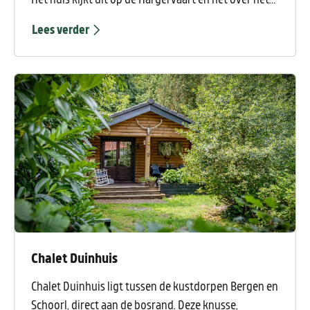
open polderlandschap. Binnen enkele minuten loop
Lees verder
je de Schoorlse Duinen in en het strand en de zee
bereik je in enkele minuten fietsen. De omgeving is
ideaal voor wandelen, fietsen en genieten van
natuur en rust.
Chalet Duinhuis
Chalet Duinhuis ligt tussen de kustdorpen Bergen en
Schoorl, direct aan de bosrand. Deze knusse,