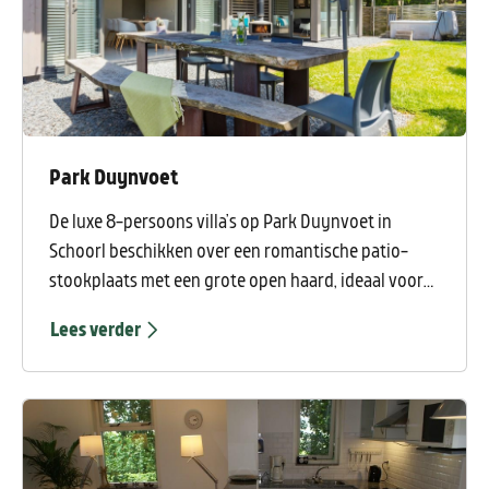
Park Duynvoet
De luxe 8-persoons villa’s op Park Duynvoet in
Schoorl beschikken over een romantische patio-
stookplaats met een grote open haard, ideaal voor
de lange zomeravonden of frisse herfst- en
Lees verder
winterdagen. Elke villa heeft 4 slaapkamers met 4
badkamers en u kunt kiezen uit een villa met eigen
sauna, jacuzzi en/of buitenkeuken. Het park is
kindvriendelijk, in elke woning is standaard een
kinderstoel, kinderbedje en traphekje aanwezig.