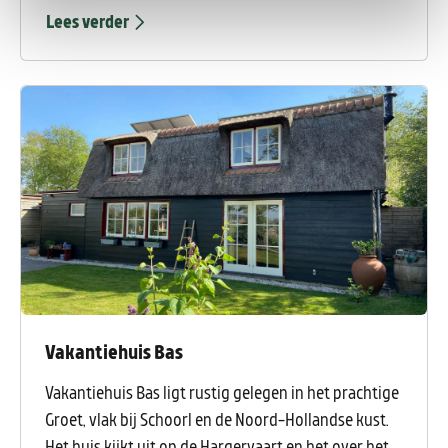
avontuur in één van de meest charmante
Lees verder
kustplaatsen van Nederland. De bungalow ligt op
een rustige locatie, op een steenworp afstand van de
hoogste duinen van Nederland en op fietsafstand
van het strand. Met een moderne inrichting en alle
comfort is het de perfecte uitvalsbasis voor
natuurliefhebbers, fietsers en wandelaars.
Vakantiehuis Bas
Vakantiehuis Bas ligt rustig gelegen in het prachtige
Groet, vlak bij Schoorl en de Noord-Hollandse kust.
Het huis kijkt uit op de Hargervaart en het over het