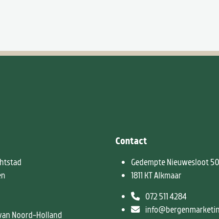
Contact
htstad
Gedempte Nieuwesloot 5
en
1811 KT Alkmaar
072 511 4284
info@bergenmarketin
van Noord-Holland