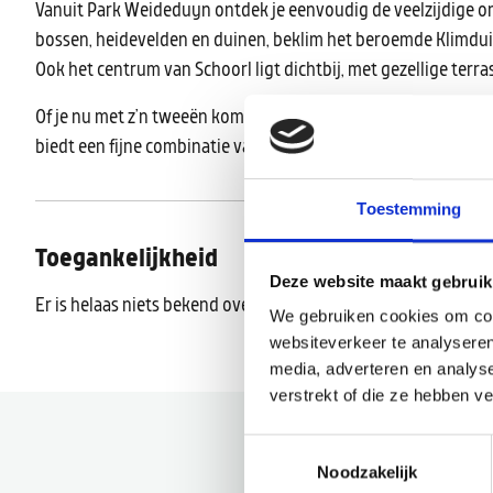
Vanuit Park Weideduyn ontdek je eenvoudig de veelzijdige om
bossen, heidevelden en duinen, beklim het beroemde Klimduin
Ook het centrum van Schoorl ligt dichtbij, met gezellige terra
Of je nu met z’n tweeën komt, met familie op vakantie gaat o
biedt een fijne combinatie van rust, comfort en natuur op een
Toestemming
Toegankelijkheid
Deze website maakt gebruik
Er is helaas niets bekend over de toegankelijkheid.
We gebruiken cookies om cont
websiteverkeer te analyseren
media, adverteren en analys
verstrekt of die ze hebben v
Toestemmingsselectie
Noodzakelijk