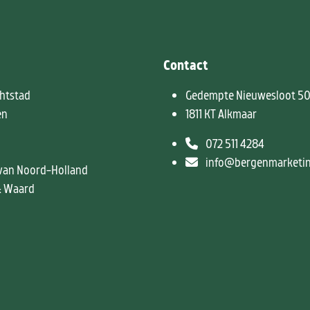
Contact
htstad
Gedempte Nieuwesloot 5
en
1811 KT Alkmaar
072 511 4284
info@bergenmarketin
van Noord-Holland
& Waard