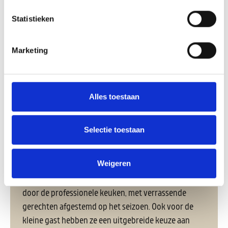
Schoorlse duinen en op loopafstand van het nieuwe
Statistieken
strand dat is aangelegd voor de Hondsbossche- en
Pettemer zeewering.
Marketing
De betekenis van Pur sang is: ‘echt’, ‘op en top’,
‘volbloed’ en ‘zuiver’ en dat is wat wij in ze met de
gerechten en service bij Pur Sang proberen na te
Alles toestaan
streven.
Bij restaurant Pur Sang kan je genieten van een
Selectie toestaan
heerlijke lunch, gezellige borrel op het zonnige
terras of een diner op niveau, eventueel begeleid
Weigeren
door zorgvuldig geselecteerde wijnen uit van de
uitgebreide wijnkaart. Laat je culinair verwennen
door de professionele keuken, met verrassende
gerechten afgestemd op het seizoen. Ook voor de
kleine gast hebben ze een uitgebreide keuze aan