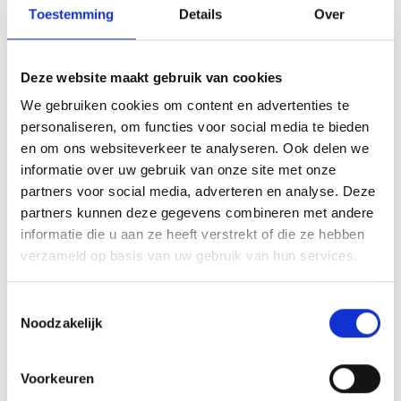
Toestemming
Details
Over
Meer informatie over de Bokkesprong
Deze website maakt gebruik van cookies
We gebruiken cookies om content en advertenties te
personaliseren, om functies voor social media te bieden
en om ons websiteverkeer te analyseren. Ook delen we
informatie over uw gebruik van onze site met onze
partners voor social media, adverteren en analyse. Deze
partners kunnen deze gegevens combineren met andere
informatie die u aan ze heeft verstrekt of die ze hebben
verzameld op basis van uw gebruik van hun services.
Toestemmingsselectie
Noodzakelijk
Restaurant Pur Sang
Voorkeuren
Restaurant Pur Sang is gelegen aan de rand van de