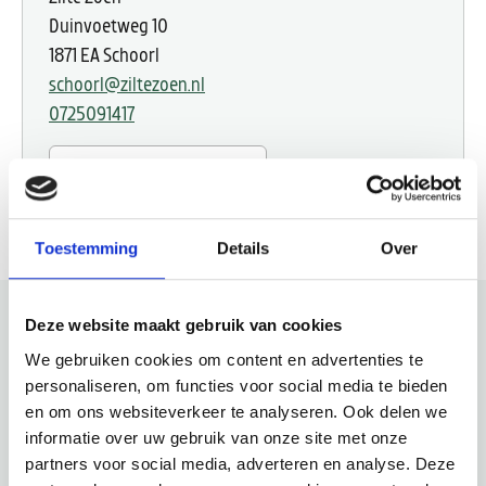
Duinvoetweg 10
1871 EA Schoorl
schoorl@ziltezoen.nl
0725091417
Plane deine Route
Toestemming
Details
Over
Deze website maakt gebruik van cookies
Schau auch mal
We gebruiken cookies om content en advertenties te
personaliseren, om functies voor social media te bieden
en om ons websiteverkeer te analyseren. Ook delen we
Entdecke den Rest der Region! Schau dir die anderen
informatie over uw gebruik van onze site met onze
Websites an, um zu sehen, was diese wunderschöne
partners voor social media, adverteren en analyse. Deze
Umgebung noch zu bieten hat.