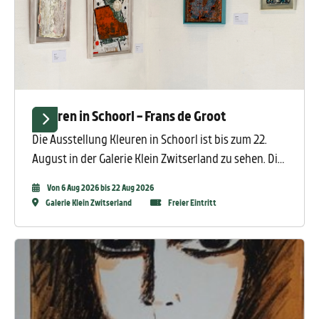
Kleuren in Schoorl - Frans de Groot
Die Ausstellung Kleuren in Schoorl ist bis zum 22.
August in der Galerie Klein Zwitserland zu sehen. Die
Ausstellung zeigt Arbeiten von Frans de Groot,
Von 6 Aug 2026 bis 22 Aug 2026
darunter Werke, die in Zusammenarbeit mit Josée
Galerie Klein Zwitserland
Freier Eintritt
Wuyts entstanden sind.