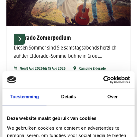
Eldorado Zomerpodium
Diesen Sommer sind Sie samstagsabends herzlich
auf der Eldorado-Sommerbühne in Groet
willkommen. Vom 4. Juli bis zum 15. August erwarten
Von 8 Aug 2026 bis 15 Aug 2026
Camping Eldorado
Sie Abende voller Musik, Tanz, Geschichten und
Freier Eintritt
besonderen Überraschungen. Auf dem charmanten
und gemütlichen Campingplatz Eldorado am Rande
der Dünen gestalten erfahrene Künstler und junge
Toestemming
Details
Over
Talente gemeinsam ein abwechslungsreiches
Sommerprogramm.
Deze website maakt gebruik van cookies
We gebruiken cookies om content en advertenties te
personaliseren, om functies voor social media te bieden