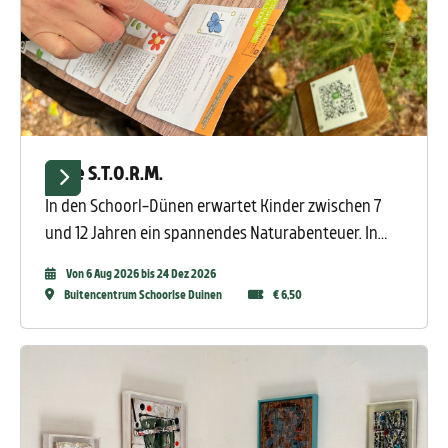
Code S.T.O.R.M.
In den Schoorl-Dünen erwartet Kinder zwischen 7
und 12 Jahren ein spannendes Naturabenteuer. In
„Code STORM“ schlüpft ihr in die Rolle eines echten
Von 6 Aug 2026 bis 24 Dez 2026
Naturhelden und müsst die Natur vor einem
Buitencentrum Schoorlse Duinen
€ 6,50
drohenden Sturm retten, indem ihr geheime Codes
knackt und Wettermaschinen aktiviert.