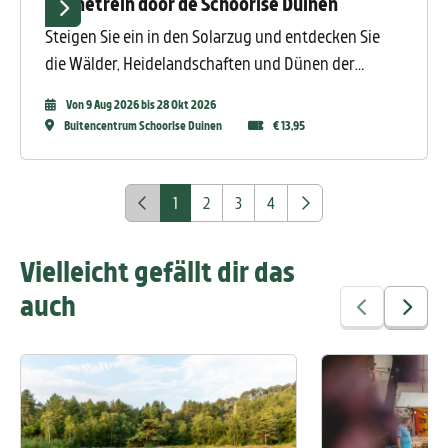
Zonnetrein door de Schoorlse Duinen
Steigen Sie ein in den Solarzug und entdecken Sie
die Wälder, Heidelandschaften und Dünen der
Schoorlse Duinen. Der Fahrer zeigt Ihnen die
Von 9 Aug 2026 bis 28 Okt 2026
schönsten Plätze und Aussichtspunkte. Ideal für alle,
Buitencentrum Schoorlse Duinen
€ 13,95
die in ihrer Mobilität eingeschränkt sind oder nicht
gerne wandern. Ein weiterer Pluspunkt für die
Umwelt: Der Solarzug fährt teilweise mit
1
2
3
4
Solarenergie!
Vielleicht gefällt dir das
auch