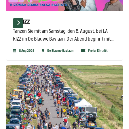
LA KIZZ
Tanzen Sie mit am Samstag, den 8. August, bei LA
KIZZ im De Blauwe Baviaan. Der Abend beginnt mit
einem Workshop zu dominikanischer Bachata und
8 Aug 2026
De Blauwe Baviaan
Freier Eintritt
wird anschließend mit Kizomba, Semba, Salsa und
Bachata von DJ RAPH fortgesetzt.