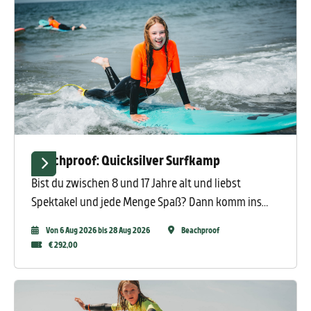
Beachproof: Quicksilver Surfkamp
Bist du zwischen 8 und 17 Jahre alt und liebst
Spektakel und jede Menge Spaß? Dann komm ins
beste Sommercamp in Nordholland! Das Quiksilver
Von 6 Aug 2026 bis 28 Aug 2026
Beachproof
Surf Camp ist der absolute Renner, und fünf Tage
€ 292,00
lang surfst und feierst du am Strand von
Camperduin. Du wirst von erfahrenen, zertifizierten
Surflehrern unterrichtet, die immer für einen Spaß