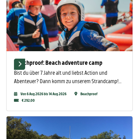
Wie wäre es mit Expedition Robinson, Longboarden
und Fatmaxxing auf einem spaßigen Offroad-
Parcours?
Beachproof: Beach adventure camp
Bist du über 7 Jahre alt und liebst Action und
Abenteuer? Dann komm zu unserem Strandcamp!
Fünf Tage voller Spaß und spannender Aktivitäten
Von 6 Aug 2026 bis 14 Aug 2026
Beachproof
am Strand, im Meer und in der Lagune! Jeder Tag ist
€ 292,00
mit abwechslungsreichen Erlebnissen gefüllt.