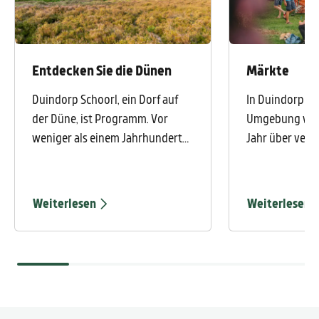
Entdecken Sie die Dünen
Märkte
Duindorp Schoorl, ein Dorf auf
In Duindorp Sc
der Düne, ist Programm. Vor
Umgebung wer
weniger als einem Jahrhundert
Jahr über vers
war es ein großer Sandkasten,
organisiert. W
heute hat es sich in eine
einen Überblic
magische Landschaft mit
Weiterlesen
Weiterlesen
vielfältiger Flora und Fauna
verwandelt.