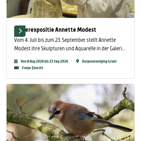
Zomerexpositie Annette Modest
Vom 4. Juli bis zum 23. September stellt Annette
Modest ihre Skulpturen und Aquarelle in der Galerie
Commer-in in Groet aus. Eine sommerliche
Von 8 Aug 2026 bis 23 Sep 2026
Dorpsvereniging Groet
Ausstellung mit Skulpturen und Aquarellen, die von
Freier Eintritt
japanischen Drucken inspiriert sind.