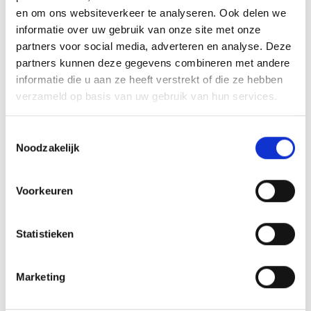
en om ons websiteverkeer te analyseren. Ook delen we
informatie over uw gebruik van onze site met onze
partners voor social media, adverteren en analyse. Deze
partners kunnen deze gegevens combineren met andere
Kofferbakmarkt Duindorp Schoorl
informatie die u aan ze heeft verstrekt of die ze hebben
verzameld op basis van uw gebruik van hun services.
Auf dem Flohmarkt verkaufen Privatpersonen ihre
Gebrauchtwaren direkt aus ihren Autos und
Toestemmingsselectie
Transportern. Die Artikel werden auf Decken oder
Noodzakelijk
Von 8 Aug 2026 bis 26 Sep 2026
mitgebrachten Tischen präsentiert. Neben
Kofferbakmarkt Duindorp Schoorl
Gebrauchtwaren findet man dort auch regional
Voorkeuren
angebautes Gemüse, Obst, Gartenpflanzen und
selbstgemachte Marmelade. Außerdem gibt es
Werkzeug, Spielzeug, Küchenutensilien, Fahrräder,
Statistieken
Bücher, Antiquitäten und Kuriositäten sowie
natürlich Kleidung. Der Flohmarkt fördert die
Marketing
Kreislaufwirtschaft, in der gute Produkte nicht
weggeworfen, sondern durch Weiterverkauf und