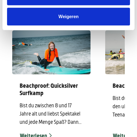
Schau, was es sonst
noch zu tun gibt
Weigeren
Beachproof: Quicksilver
Beachproo
Surfkamp
Bist du über
Bist du zwischen 8 und 17
den ultimat
Jahre alt und liebst Spektakel
Teenagerurl
und jede Menge Spaß? Dann
und Entspa
komm ins beste Sommercamp
du hier gena
Weiterlesen
Weiterles