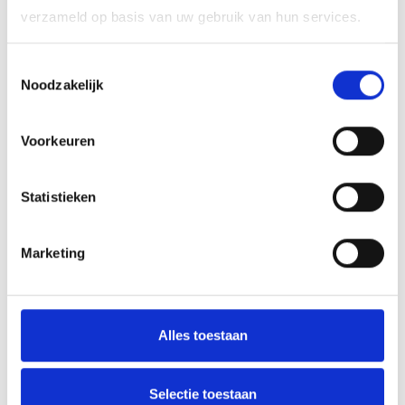
verzameld op basis van uw gebruik van hun services.
Toestemmingsselectie
Noodzakelijk
Voorkeuren
Statistieken
Bed & Breakfasts
Ein persönlicher Empfang, die besten Insider-Tipps,
Marketing
ein schönes Bett und ein leckeres Frühstück. Das ist
es, was unsere Bed & Breakfasts Ihnen bieten. Und
das alles zu einem sehr freundlichen Preis. Sie
Alles toestaan
Weiterlesen
können sie überall in Duindorp Schoorl finden.
Selectie toestaan